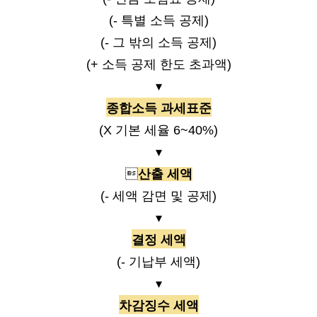
(- 특별 소득 공제)
(- 그 밖의 소득 공제)
(+ 소득 공제 한도 초과액)
▾
종합소득 과세표준
(X 기본 세율 6~40%)
▾

산출 세액
(- 세액 감면 및 공제)
▾
결정 세액
(- 기납부 세액)
▾
차감징수 세액