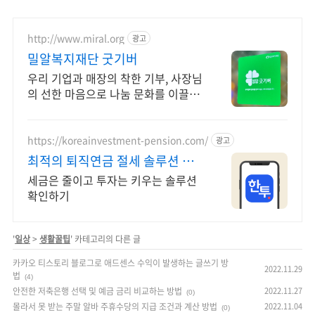
http://www.miral.org
광고
밀알복지재단 굿기버
우리 기업과 매장의 착한 기부, 사장님
의 선한 마음으로 나눔 문화를 이끌어
주세요!
https://koreainvestment-pension.com/
광고
최적의 퇴직연금 절세 솔루션 최
대 148.5만원 절세
세금은 줄이고 투자는 키우는 솔루션
확인하기
'
일상
>
생활꿀팁
' 카테고리의 다른 글
카카오 티스토리 블로그로 애드센스 수익이 발생하는 글쓰기 방
2022.11.29
법
(4)
안전한 저축은행 선택 및 예금 금리 비교하는 방법
2022.11.27
(0)
몰라서 못 받는 주말 알바 주휴수당의 지급 조건과 계산 방법
2022.11.04
(0)