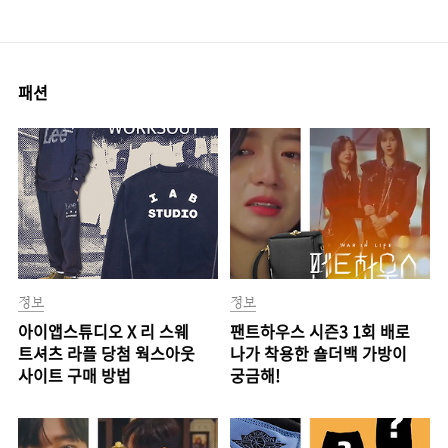
패션
정보
정보
아이앱스튜디오 X 리 스웨
팬트하우스 시즌3 1회 배로
트셔츠 라플 당첨 웍스아웃
나가 착용한 숄더백 가방이
사이트 구매 방법
궁금해!