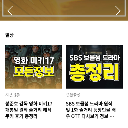
일상
시선집중
생활꿀팁
봉준호 감독 영화 미키17
SBS 보물섬 드라마 원작
개봉일 원작 줄거리 해석
및 1화 줄거리 등장인물 배
쿠키 후기 총정리
우 OTT 다시보기 정보 완
벽정리