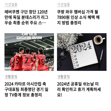
시선집중
시선집중
레버쿠젠 구단 창단 120년
쿠팡 와우 멤버십 가격 월
만에 독일 분데스리가 리그
7890원 인상 소식 혜택 해
우승 최종 순위 주요 스쿼
지 방법 총정리
드 선수 명단 총정리
생활꿀팁
생활꿀팁
2024 카타르 아시안컵 축
2024년 공휴일 쉬는날 미
구대표팀 최종명단 경기 일
리 확인하고 휴가 계획하세
정 TV중계 정보 총정리
요!