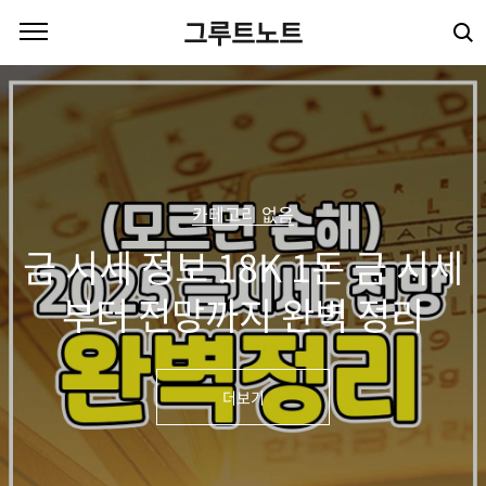
본문 바로가기
그루트노트
카테고리 없음
금 시세 정보 18K 1돈 금 시세
부터 전망까지 완벽 정리
더보기