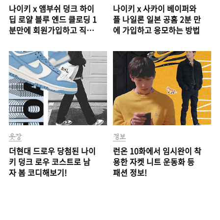
나이키 x 앰부쉬 덩크 하이
나이키 x 사카이 베이퍼와
딥 로얄 블루 엔드 클로딩 1
플 나일론 일본 공홈 2분 만
분만에 회원가입하고 직배
에 가입하고 응모하는 방법
송 응모하는 방법
옷장
정보
더현대 드로우 당첨된 나이
런온 10화에서 임시완이 착
키 덩크 로우 코스트로 남
용한 자켓 니트 운동화 등
자 봄 코디해보기!
패션 정보!