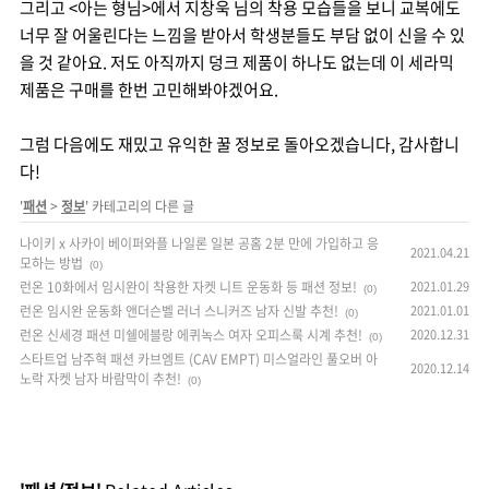
그리고 <아는 형님>에서 지창욱 님의 착용 모습들을 보니 교복에도
너무 잘 어울린다는 느낌을 받아서 학생분들도 부담 없이 신을 수 있
을 것 같아요. 저도 아직까지 덩크 제품이 하나도 없는데 이 세라믹
제품은 구매를 한번 고민해봐야겠어요.
그럼 다음에도 재밌고 유익한 꿀 정보로 돌아오겠습니다, 감사합니
다!
'
패션
>
정보
' 카테고리의 다른 글
나이키 x 사카이 베이퍼와플 나일론 일본 공홈 2분 만에 가입하고 응
2021.04.21
모하는 방법
(0)
런온 10화에서 임시완이 착용한 자켓 니트 운동화 등 패션 정보!
2021.01.29
(0)
런온 임시완 운동화 앤더슨벨 러너 스니커즈 남자 신발 추천!
2021.01.01
(0)
런온 신세경 패션 미쉘에블랑 에퀴녹스 여자 오피스룩 시계 추천!
2020.12.31
(0)
스타트업 남주혁 패션 카브엠트 (CAV EMPT) 미스얼라인 풀오버 아
2020.12.14
노락 자켓 남자 바람막이 추천!
(0)