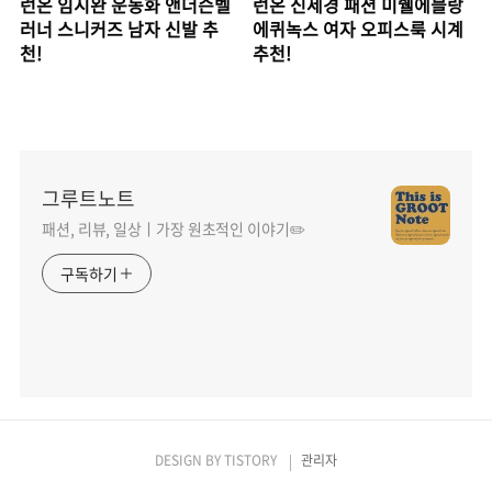
런온 임시완 운동화 앤더슨벨
런온 신세경 패션 미쉘에블랑
러너 스니커즈 남자 신발 추
에퀴녹스 여자 오피스룩 시계
천!
추천!
그루트노트
패션, 리뷰, 일상ㅣ가장 원초적인 이야기✏️
구독하기
DESIGN BY
TISTORY
관리자