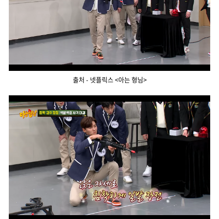
출처 - 넷플릭스 <아는 형님>