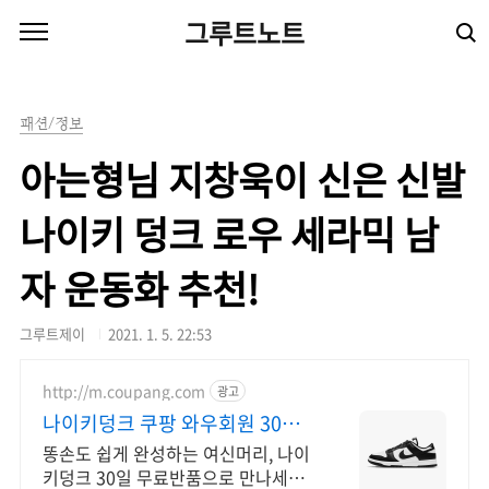
본문 바로가기
그루트노트
패션/정보
아는형님 지창욱이 신은 신발
나이키 덩크 로우 세라믹 남
자 운동화 추천!
그루트제이
2021. 1. 5. 22:53
http://m.coupang.com
광고
나이키덩크 쿠팡 와우회원 30일
무료반품
똥손도 쉽게 완성하는 여신머리, 나이
키덩크 30일 무료반품으로 만나세요!