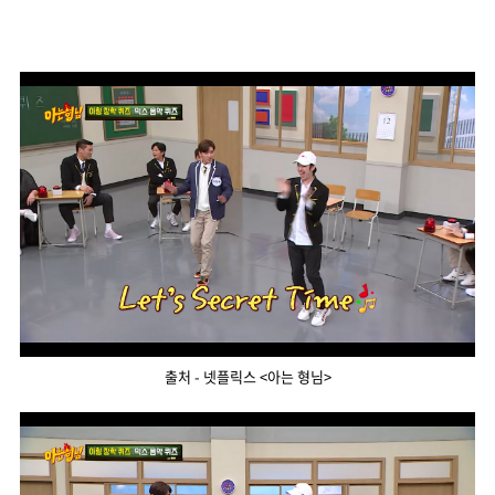
출처 - 넷플릭스 <아는 형님>