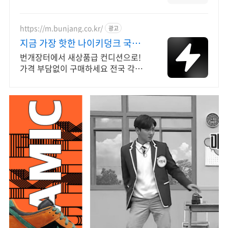
머릿결은 소중하게! 열 손상 적은 매직
기, 캐시적립으로 만나보세요.
https://m.bunjang.co.kr/
광고
지금 가장 핫한 나이키덩크 국내
최대 브랜드 중고거래
번개장터에서 새상품급 컨디션으로!
가격 부담없이 구매하세요 전국 각지
에서 올라오는 전국구 최다 상품 매일
10만 개 이상의 신규 상품 업로드