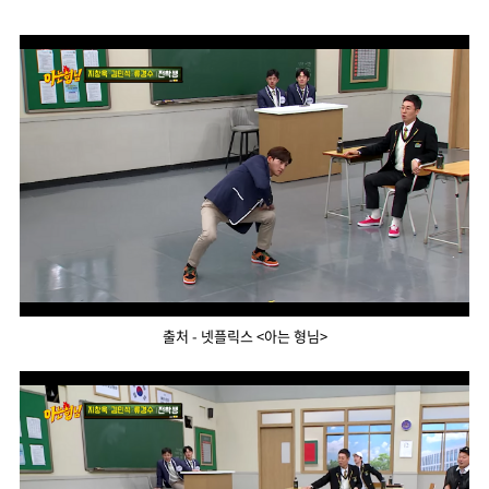
출처 - 넷플릭스 <아는 형님>