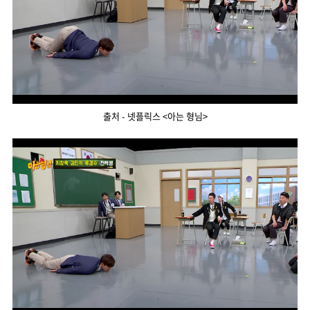
출처 - 넷플릭스 <아는 형님>