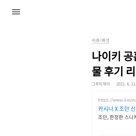
본문 바로가기
리뷰/패션
나이키 공
물 후기 
그루트제이
2021. 6. 21
https://www.kasina
카시나 X 조던 신
조던, 한정판 스니